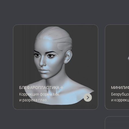
БЛЕФАРОПЛАСТИКА
МИНИЛИФТИНГ
Коррекция формы век
Безрубцовая под
и разреза глаз.
и коррекция лица
ЛИПОФИЛИНГ
Пластика с помо
собственных жир