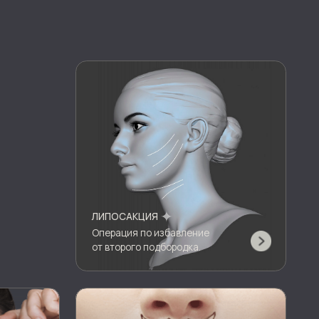
ЛИПОСАКЦИЯ
Операция по избавление
от второго подбородка.
БУЛХОРН
Коррекция формы и
размера верхней губы.