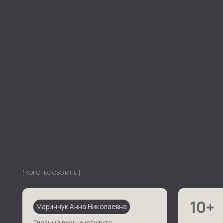
[ КОРОТКО ОБО МНЕ ]
10+
Маринчук Анна Николаевна
Главный врач института
эстетической медицины Sky Clinic
Лет непрерывной
и центра косметологии Del'Art.
практики