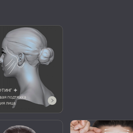
тяжка
.
БРОУЛИФТИНГ
щью инъекций
Поднятие линии бровей
овых клеток.
и уголков глаз.