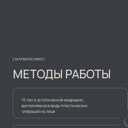
15 лет в эстетической медицине ,
выполняем все виды пластических
операций на лице
Применяем только современные и
безопасные протоколы операций
ПОДХОД К ПАЦИЕНТУ
Всегда спокойная и расслабляющая атмосфера.
Приветливый и дружелюбный персонал