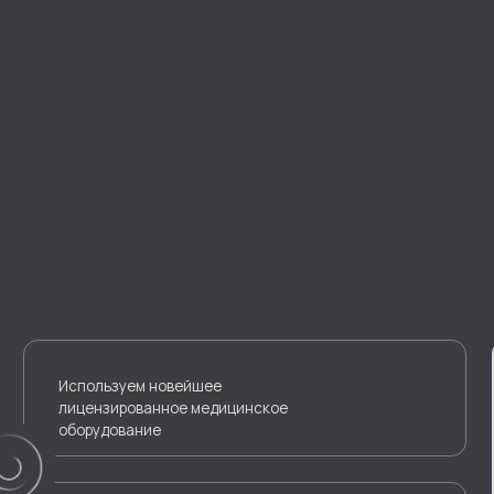
Используем новейшее
лицензированное медицинское
оборудование
Работает опытная команда
специалистов с высшим медицинским
образованием
Персональный подход, подчеркиваем и
сохраняем индивидуальность пациента