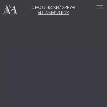
ПЛАСТИЧЕСКИЙ ХИРУРГ
АННА МАРИНЧУК